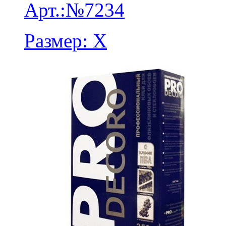
Арт.:
№7234
Размер:
X