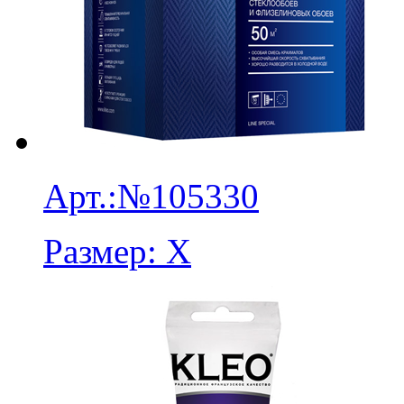
Арт.:
№105330
Размер:
X