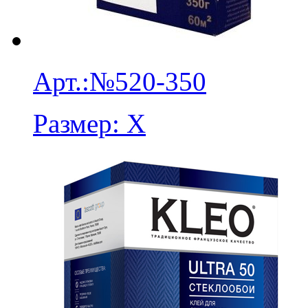
Арт.:
№520-350
Размер:
X