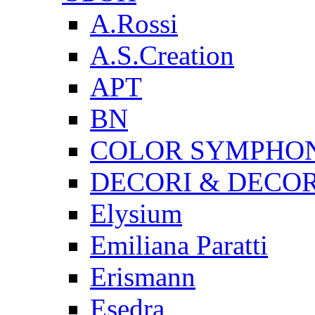
A.Rossi
A.S.Creation
AРT
BN
COLOR SYMPHO
DECORI & DECOR
Elysium
Emiliana Paratti
Erismann
Esedra